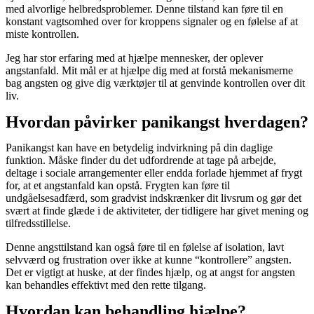
med alvorlige helbredsproblemer. Denne tilstand kan føre til en
konstant vagtsomhed over for kroppens signaler og en følelse af at
miste kontrollen.
Jeg har stor erfaring med at hjælpe mennesker, der oplever
angstanfald. Mit mål er at hjælpe dig med at forstå mekanismerne
bag angsten og give dig værktøjer til at genvinde kontrollen over dit
liv.
Hvordan påvirker panikangst hverdagen?
Panikangst kan have en betydelig indvirkning på din daglige
funktion. Måske finder du det udfordrende at tage på arbejde,
deltage i sociale arrangementer eller endda forlade hjemmet af frygt
for, at et angstanfald kan opstå. Frygten kan føre til
undgåelsesadfærd, som gradvist indskrænker dit livsrum og gør det
svært at finde glæde i de aktiviteter, der tidligere har givet mening og
tilfredsstillelse.
Denne angsttilstand kan også føre til en følelse af isolation, lavt
selvværd og frustration over ikke at kunne “kontrollere” angsten.
Det er vigtigt at huske, at der findes hjælp, og at angst for angsten
kan behandles effektivt med den rette tilgang.
Hvordan kan behandling hjælpe?