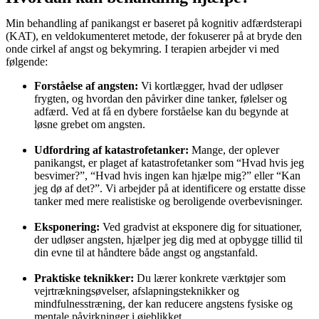
Min behandling af panikangst er baseret på kognitiv adfærdsterapi
(KAT), en veldokumenteret metode, der fokuserer på at bryde den
onde cirkel af angst og bekymring. I terapien arbejder vi med
følgende:
Forståelse af angsten:
Vi kortlægger, hvad der udløser
frygten, og hvordan den påvirker dine tanker, følelser og
adfærd. Ved at få en dybere forståelse kan du begynde at
løsne grebet om angsten.
Udfordring af katastrofetanker:
Mange, der oplever
panikangst, er plaget af katastrofetanker som “Hvad hvis jeg
besvimer?”, “Hvad hvis ingen kan hjælpe mig?” eller “Kan
jeg dø af det?”. Vi arbejder på at identificere og erstatte disse
tanker med mere realistiske og beroligende overbevisninger.
Eksponering:
Ved gradvist at eksponere dig for situationer,
der udløser angsten, hjælper jeg dig med at opbygge tillid til
din evne til at håndtere både angst og angstanfald.
Praktiske teknikker:
Du lærer konkrete værktøjer som
vejrtrækningsøvelser, afslapningsteknikker og
mindfulnesstræning, der kan reducere angstens fysiske og
mentale påvirkninger i øjeblikket.