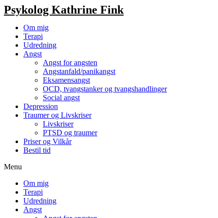
Psykolog Kathrine Fink
Om mig
Terapi
Udredning
Angst
Angst for angsten
Angstanfald/panikangst
Eksamensangst
OCD, tvangstanker og tvangshandlinger
Social angst
Depression
Traumer og Livskriser
Livskriser
PTSD og traumer
Priser og Vilkår
Bestil tid
Menu
Om mig
Terapi
Udredning
Angst