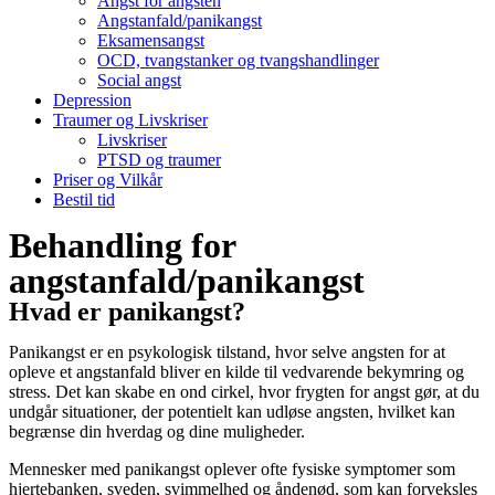
Angst for angsten
Angstanfald/panikangst
Eksamensangst
OCD, tvangstanker og tvangshandlinger
Social angst
Depression
Traumer og Livskriser
Livskriser
PTSD og traumer
Priser og Vilkår
Bestil tid
Behandling for
angstanfald/panikangst
Hvad er panikangst?
Panikangst er en psykologisk tilstand, hvor selve angsten for at
opleve et angstanfald bliver en kilde til vedvarende bekymring og
stress. Det kan skabe en ond cirkel, hvor frygten for angst gør, at du
undgår situationer, der potentielt kan udløse angsten, hvilket kan
begrænse din hverdag og dine muligheder.
Mennesker med panikangst oplever ofte fysiske symptomer som
hjertebanken, sveden, svimmelhed og åndenød, som kan forveksles